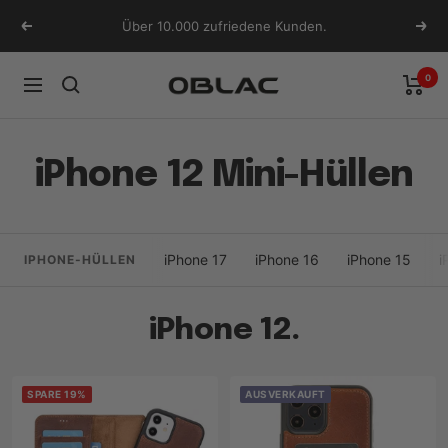
Direkt
Über 10.000 zufriedene Kunden.
Zurück
Weit
zum
Inhalt
0
Oblac
Navigation
iPhone 12 Mini-Hüllen
iPhone 17
iPhone 16
iPhone 15
i
IPHONE-HÜLLEN
iPhone 12.
SPARE 19%
AUSVERKAUFT