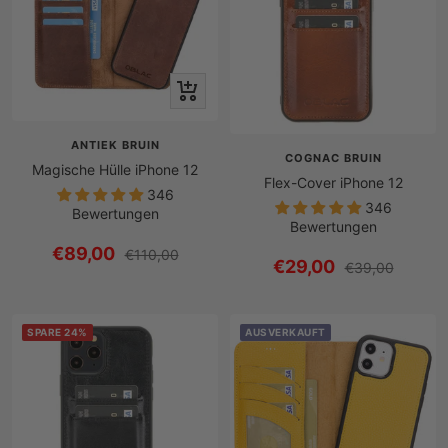
Schnellansicht
ANTIEK BRUIN
COGNAC BRUIN
Magische Hülle iPhone 12
Flex-Cover iPhone 12
346
346
Bewertungen
Bewertungen
Angebotspreis
€89,00
Regulärer
€110,00
Angebotspreis
€29,00
Regulärer
€39,00
Preis
Preis
SPARE 24%
AUSVERKAUFT