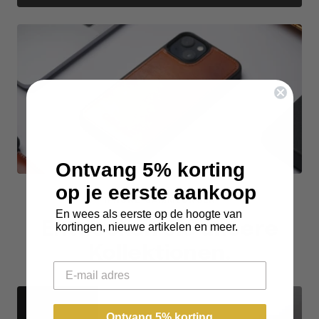
Ontvang 5% korting
op je eerste aankoop
IPHONE-SAMMLUNGEN
En wees als eerste op de hoogte van
Entdecken Sie unsere
kortingen, nieuwe artikelen en meer.
Kollektionen.
Email
Ontvang 5% korting