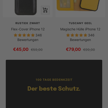
Schnellansicht
RUSTIEK ZWART
TUSCANY GEEL
Flex-Cover iPhone 12
Magische Hülle iPhone 12
346
346
Bewertungen
Bewertungen
Angebotspreis
Angebotspreis
€45,00
€79,00
Regulärer
Regulärer
€59,00
€99,00
Preis
Preis
100 TAGE BEDENKZEIT
Der beste Schutz.