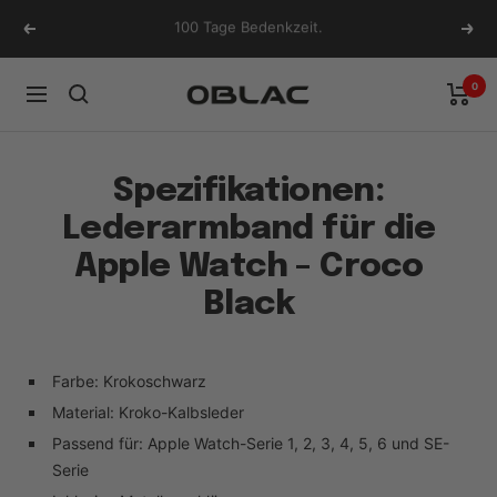
Direkt
100 Tage Bedenkzeit.
Zurück
Weit
zum
Inhalt
0
Oblac
Navigation
Spezifikationen:
Lederarmband für die
Apple Watch – Croco
Black
Farbe: Krokoschwarz
Material: Kroko-Kalbsleder
Passend für:
Apple Watch-Serie 1, 2, 3, 4, 5, 6 und SE-
Serie