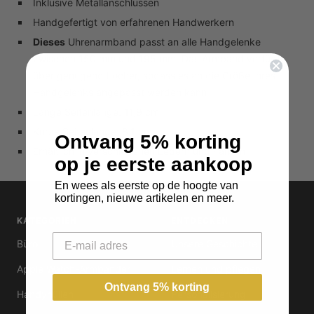
Inklusive Metallanschlüssen
Handgefertigt von erfahrenen Handwerkern
Dieses
Uhrenarmband passt an alle Handgelenke
zwischen 150 mm und 195 mm. Das Armband verfügt
über genügend Löcher, sodass es an die Größe Ihres
Handgelenks angepasst werden kann
Lange Seitenlänge: 11,9 cm
Kurze Seitenlänge: 8,1 cm
Ontvang 5% korting
Erhältlich in verschiedenen Ledern und Farben
op je eerste aankoop
En wees als eerste op de hoogte van
kortingen, nieuwe artikelen en meer.
KATEGORIEN
ENTDECKEN
Email
Büro
Unsere Geschichte
Apple Watch-Armbänder
Lernen und pflegen
Ontvang 5% korting
Handyhüllen
Personalisierung