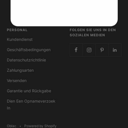
Firmenangebot
Blog
PERSONAL
FOLGEN SIE UNS IN DEN
SOZIALEN MEDIEN
Kundendienst
Geschäftsbedingungen
Datenschutzrichtlinie
Zahlungsarten
Versenden
Garantie und Rückgabe
Dien Een Opnameverzoek
In
Oblac
Powered by Shopify