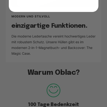
MODERN UND STILVOLL
einzigartige Funktionen.
Die moderne Ledertasche vereint hochwertiges Leder
mit robustem Schutz. Unsere Hüllen gibt es im
modernen 2-in-1-Magnetbuch- und Backcover: The
Magic Case.
Warum Oblac?
100 Tage Bedenkzeit