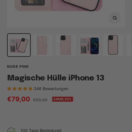
Zoom
NUDE PINK
Magische Hülle iPhone 13
346 Bewertungen
Angebotspreis
€79,00
Regulärer
€99,00
SPARE 20%
Preis
100 Tage Bedenkzeit