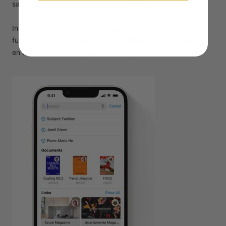
samenwerking op een digitaal whiteboard.
In de Mail-app is Zoeken volledig herzien en zijn er nieuwe
functies om e-mails te plannen, de bezorging te annuleren
en follow-upherinneringen te ontvangen.