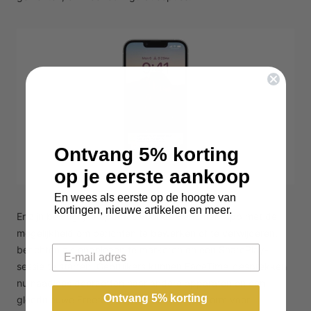
Ontvang 5% korting
op je eerste aankoop
En wees als eerste op de hoogte van
kortingen, nieuwe artikelen en meer.
Er zijn belangrijke updates voor de Berichten-app met de
mogelijkheid om berichten te bewerken of te verwijderen,
Email
berichten als ongelezen te markeren en een SharePlay-
sessie te starten. Gebruikers kunnen FaceTime-gesprekken
nu naadloos doorzetten naar andere apparaten en een
Ontvang 5% korting
gloednieuwe Freeform-app biedt een platform voor