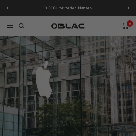
Ga
10.000+ tevreden klanten.
Vorige
Volg
naar
inhoud
0
Oblac
Navigatie