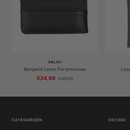
OBLAC
Benjamin Leren Portemonnee
Loz
Prijs
€34,99
Reguliere
€49,99
prijs
met
korting
CATEGORIEËN
ONTDEK