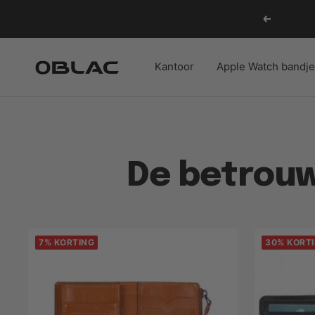
Ga
Vorige
naar
inhoud
Oblac
Kantoor
Apple Watch bandj
De betrouw
7% KORTING
30% KORT