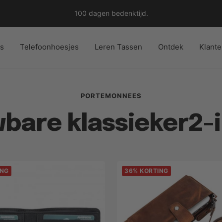
100 dagen bedenktijd.
es
Telefoonhoesjes
Leren Tassen
Ontdek
Klante
PORTEMONNEES
bare klassieker2-i
ING
36% KORTING