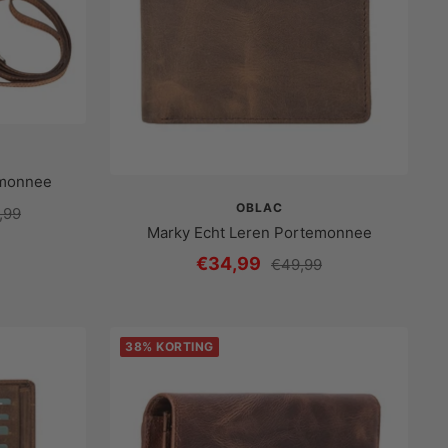
emonnee
OBLAC
liere
,99
Marky Echt Leren Portemonnee
Prijs
€34,99
Reguliere
€49,99
prijs
met
korting
38% KORTING