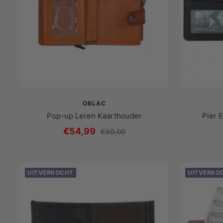
OBLAC
Pop-up Leren Kaarthouder
Pier 
Prijs
€54,99
Reguliere
€59,00
prijs
met
korting
UITVERKOCHT
UITVERKO