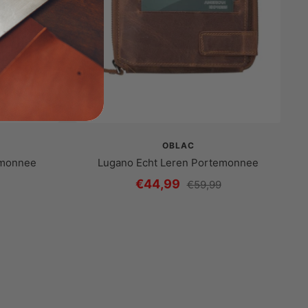
OBLAC
emonnee
Lugano Echt Leren Portemonnee
Prijs
€44,99
ere
Reguliere
€59,99
prijs
met
korting