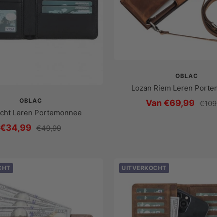
OBLAC
Lozan Riem Leren Port
OBLAC
Prijs
Van €69,99
Regu
€109
Echt Leren Portemonnee
prijs
met
Prijs
€34,99
Reguliere
€49,99
korting
prijs
met
korting
CHT
UITVERKOCHT