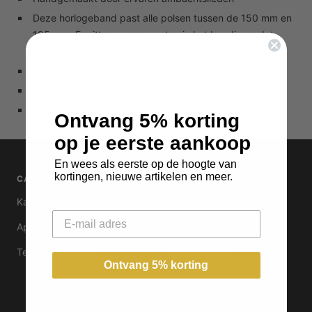
Deze horlogeband past alle polsen tussen de 150 mm en
195 mm. Er zitten genoeg gaten in het bandje, zodat
deze aangepast kan worden aan uw polsmaten
Lengte lange zijde: 11,9 cm
Lengte korte zijde: 8,1 cm
Verkrijgbaar in verschillende leer- en kleursoorten
Ontvang 5% korting
op je eerste aankoop
En wees als eerste op de hoogte van
kortingen, nieuwe artikelen en meer.
CATEGORIEËN
ONTDEK
Kantoor
Ons verhaal
Email
Apple Watch bandjes
Leer en onderhoud
Telefoonhoesjes
Personalisatie
Ontvang 5% korting
Bedrijfsaanbod
Blog