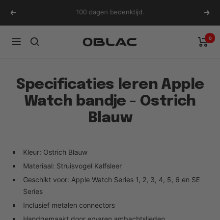
Ga
100 dagen bedenktijd.
Vorige
Volg
naar
inhoud
0
Oblac
Navigatie
Specificaties leren Apple
Watch bandje - Ostrich
Blauw
Kleur: Ostrich Blauw
Materiaal: Struisvogel Kalfsleer
Geschikt voor:
Apple Watch Series 1, 2, 3, 4, 5, 6 en SE
Series
Inclusief metalen connectors
Handgemaakt door ervaren ambachtslieden