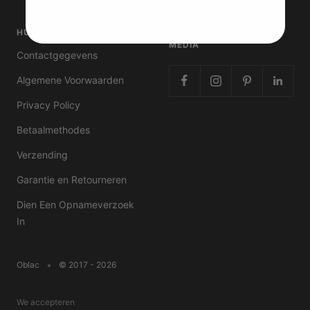
HULP
VOLG ONS OP SOCIAL
MEDIA
Contactgegevens
Algemene Voorwaarden
Privacy Policy
Betaalmethodes
Verzending
Garantie en Retourneren
Dien Een Opnameverzoek
In
Oblac
© 2017 - 2026
We accepteren