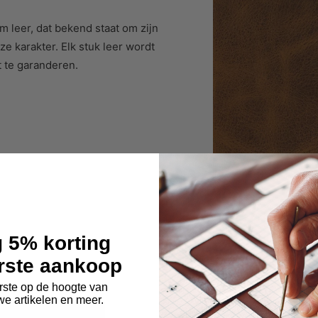
 leer, dat bekend staat om zijn
e karakter. Elk stuk leer wordt
 te garanderen.
 5% korting
erste aankoop
rste op de hoogte van
we artikelen en meer.