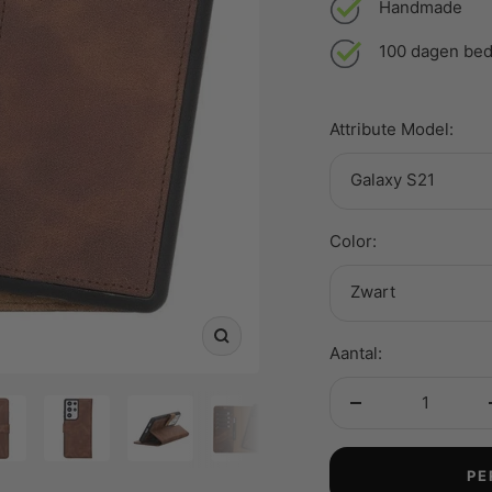
Handmade
100 dagen bed
Attribute Model:
Galaxy S21
Color:
Zwart
Zoom
Aantal:
Aantal
verminderen
PE