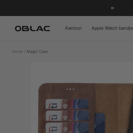
Ga
Vorige
naar
inhoud
Oblac
Kantoor
Apple Watch bandj
Home
Magic Case