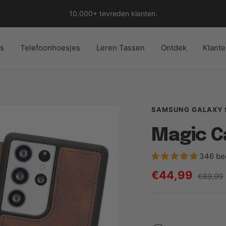
10.000+ tevreden klanten.
es
Telefoonhoesjes
Leren Tassen
Ontdek
Klante
SAMSUNG GALAXY 
Magic C
346 be
Prijs
€44,99
Regulie
€69,99
prijs
met
korting