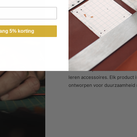
ang 5% korting
Handgemaak
Ontdek de perfecte balans tuss
leren accessoires. Elk product
ontworpen voor duurzaamheid me