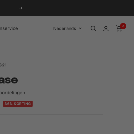
Volgende
0
Taal
nservice
Nederlands
S21
ase
oordelingen
re
36% KORTING