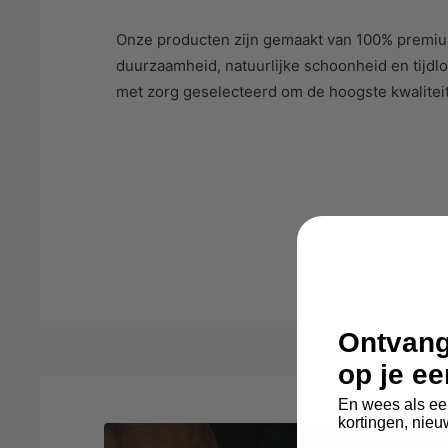
Onze producten zijn gemaakt van 100% premium
duurzaamheid, natuurlijke schoonheid en tijdloz
met zorg geselecteerd om de hoogste kwaliteit
Ontvang
op je e
En wees als ee
kortingen, nieu